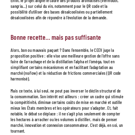
Enfin, le projet aligne le cadre des produits aromatisés (vermouth,
sangria…) sur celui du vin, notamment pour le QR code et la
possibilité d’utiliser des bases désalcoolisées ou partiellement
désalcoolisées afin de répondre à l’évolution de la demande.
Bonne recette… mais pas suffisante
Alors, bon ou mauvais paquet ? Dans l’ensemble, le CEEV juge la
proposition positive : elle vise une meilleure gestion de l’offre sans
faire de l’arrachage et de la distillation l’alpha et l’oméga, tout en
simplifiant certains mécanismes et en facilitant l’adaptation au
marché (no/low) et la réduction de frictions commerciales (QR code
harmonisé).
Mais ce texte, à lui seul, ne peut pas inverser le déclin structurel de
la consommation. Son intérêt est ailleurs : créer un cadre qui stimule
la compétitivité, diminue certains coûts de mise en marché et outille
mieux les États membres et les opérateurs pour s’adapter. Et, fait
notable, le débat se déplace : il ne s’agit plus seulement de compter
les hectares à arracher ou les volumes à distiller, mais de penser
marché, innovation et connexion consommateur. C’est déjà, en soi, un
tournant.