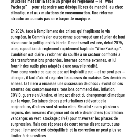
Bruxelles met sur la table un projet de règlement — le “Wine
Package” — pour répondre aux déséquilibres de marché, au choc
climatique et aux mutations de consommation. Une réforme
structurante, mais pas une baguette magique.
En 2024, face à l’empilement des crises qui fragilisent le vin
européen, la Commission européenne a convoqué une réunion de haut
niveau sur la politique vitivinicole. De ce travail est née, début 2025,
une proposition de règlement rapidement baptisée “Wine Package”.
L’ambition est claire : redonner du souffle à un secteur confronté à
des transformations profondes, internes comme externes, et lui
fournir des outils plus adaptés à une nouvelle réalité.
Pour comprendre ce que ce paquet législatif peut — et ne peut pas —
changer, il faut d’abord regarder les causes du malaise. Ces dernières
années, la filière a encaissé une succession de chocs : évolution des
attentes des consommateurs, tensions commerciales, inflation,
COVID, guerre en Ukraine, et impact direct du changement climatique
sur la vigne. Certaines de ces perturbations relèvent de la
conjoncture, d’autres sont structurelles. Résultat : dans plusieurs
régions, des mesures d’urgence ont dû être déclenchées (distillation,
vendanges en vert, stockage privé) pour traverser les phases de
surpression. Mais ces réponses de court terme disent surtout une
chose : le marché est déséquilibré, et la correction ne peut plus se
limiter à des rustines.