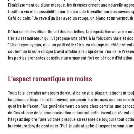
l’établissement ou d’une marque, les tireuses créent une nouvelle appr
festif au vin et la possibilité pour les bars de travailler sur des cuvées
Café du coin. “Je rêve d’un bar avec un rouge, un blanc et un vermouth à
Débarrassé des étiquettes et des bouteilles, la dégustation au verre ou
fier au restaurateur qui lui propose une offre à la fois conviviale et éc
“C’est hyper sympa, ça a un petit côté rétro, ça change du côté préten
coûtent un bras” explique David attablé à la Liquiderie, rue de la Présent
les parties prenantes constitue un argument fort en période d’inflation.
L’aspect romantique en moins
Toutefois, certains amateurs de vin, si ce n’est la plupart, attachent t
bouchon de liège. Ceux-là peuvent percevoir les tireuses comme une déviat
qu’offre le flacon. Plus généralement, on note chez certains une perce
de l’insistance de la communication entourant cette invention récente d
Margaux déplore “une volonté presque stressante de toujours tout optimi
la restauration, de continuer “Moi, je suis attaché à l’aspect romantique 