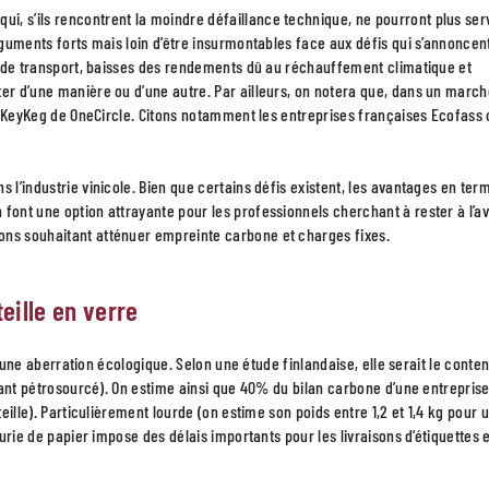
, s’ils rencontrent la moindre défaillance technique, ne pourront plus ser
arguments forts mais loin d’être insurmontables face aux défis qui s’annoncen
ts de transport, baisses des rendements dû au réchauffement climatique et
ter d’une manière ou d’une autre. Par ailleurs, on notera que, dans un marc
 au KeyKeg de OneCircle. Citons notamment les entreprises françaises Ecofass
 l’industrie vinicole. Bien que certains défis existent, les avantages en ter
font une option attrayante pour les professionnels cherchant à rester à l’a
ons souhaitant atténuer empreinte carbone et charges fixes.
eille en verre
en une aberration écologique. Selon une étude finlandaise, elle serait le conten
rtant pétrosourcé). On estime ainsi que 40% du bilan carbone d’une entrepris
eille). Particulièrement lourde (on estime son poids entre 1,2 et 1,4 kg pour u
nurie de papier impose des délais importants pour les livraisons d’étiquettes 