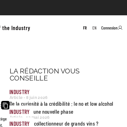
f the Industry
Connexion
FR
EN
LA RÉDACTION VOUS
CONSEILLE
INDUSTRY
Article - 8 juin 2026
De la curiosité à la crédibilité : le no et low alcohol
:
entre dans une nouvelle phase
INDUSTRY
Article - 12 mai 2026
otège
Qui devient collectionneur de grands vins ?
INDUSTRY
t.