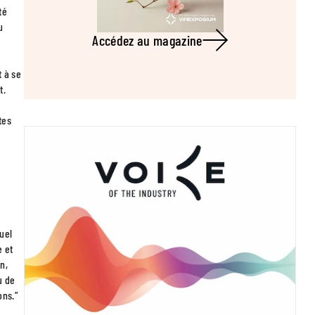
té
u
Accédez au magazine
t à se
t.
tes
tuel
e et
n,
u de
ons.”