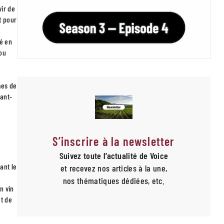
vir de
t pour
hé en
 ou
mes de
vant-
S’inscrire à la newsletter
Suivez toute l’actualité de Voice
ant le
et recevez nos articles à la une,
e
nos thématiques dédiées, etc.
n vin
et de