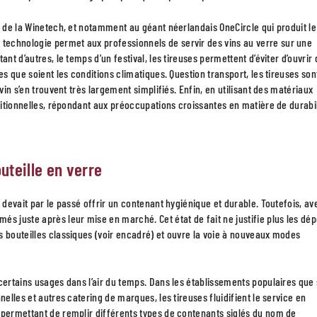
s de la Winetech, et notamment au géant néerlandais OneCircle qui produit le
technologie permet aux professionnels de servir des vins au verre sur une
nt d’autres, le temps d’un festival, les tireuses permettent d’éviter d’ouvrir
es que soient les conditions climatiques. Question transport, les tireuses son
vin s’en trouvent très largement simplifiés. Enfin, en utilisant des matériaux
aditionnelles, répondant aux préoccupations croissantes en matière de durabil
uteille en verre
 devait par le passé offrir un contenant hygiénique et durable. Toutefois, av
és juste après leur mise en marché. Cet état de fait ne justifie plus les dé
s bouteilles classiques (voir encadré) et ouvre la voie à nouveaux modes
certains usages dans l’air du temps. Dans les établissements populaires que
elles et autres catering de marques, les tireuses fluidifient le service en
 permettant de remplir différents types de contenants siglés du nom de