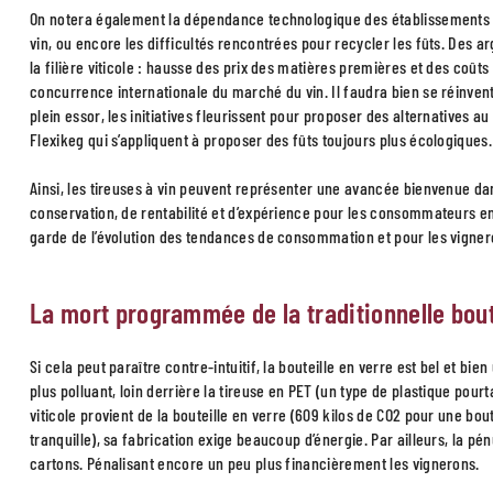
On notera également la dépendance technologique des établissements qui
vin, ou encore les difficultés rencontrées pour recycler les fûts. Des 
la filière viticole : hausse des prix des matières premières et des coû
concurrence internationale du marché du vin. Il faudra bien se réinven
plein essor, les initiatives fleurissent pour proposer des alternatives
Flexikeg qui s’appliquent à proposer des fûts toujours plus écologiques.
Ainsi, les tireuses à vin peuvent représenter une avancée bienvenue dans
conservation, de rentabilité et d’expérience pour les consommateurs en 
garde de l’évolution des tendances de consommation et pour les vigner
La mort programmée de la traditionnelle bout
Si cela peut paraître contre-intuitif, la bouteille en verre est bel et bi
plus polluant, loin derrière la tireuse en PET (un type de plastique pou
viticole provient de la bouteille en verre (609 kilos de CO2 pour une bout
tranquille), sa fabrication exige beaucoup d’énergie. Par ailleurs, la pé
cartons. Pénalisant encore un peu plus financièrement les vignerons.