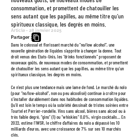
consommation, et promettent de chatouiller les
sens autant que les papilles, au même titre qu’un
spiritueux classique, les degrés en moins.
Article - 28 janvier 2025
Partager :
Dans le colossal et florissant marché du “no/low alcohol”, une
nouvelle génération de liquides s’apprête à changer la donne. Tout
droit venus des Etats-Unis, les “drinks fonctionnels” proposent de
nouveaux goûts, de nouveaux modes de consommation, et promettent
de chatouiller les sens autant que les papilles, au même titre qu’un
spiritueux classique, les degrés en moins.
Ce n’est plus une tendance mais une lame de fond. Le marché du nolo
(pour “no/low-alcohol”, non ou peu alcoolisé) continue à croître pour
s’installer durablement dans nos habitudes de consommation liquides.
Qu’il est loin le temps où la sobriété dessinait de tristes soirées entre
Tourtel et Perrier-rondelle. Vins sans alcool, bières sans alcool ou à
très faible degré, “gins” (1) ou “whiskies” 0,0%, virgin cocktails… En
2022, estime l’IWSR, le chiffre d’affaires du nolo a dépassé les 10
milliards d’euros, avec une croissance de 7% sur ses 10 marchés
clés.