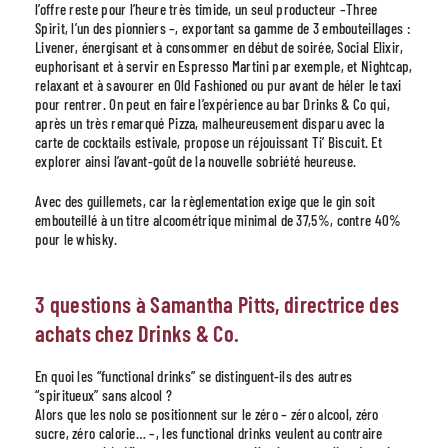
l’offre reste pour l’heure très timide, un seul producteur –Three
Spirit, l’un des pionniers –, exportant sa gamme de 3 embouteillages :
Livener, énergisant et à consommer en début de soirée, Social Elixir,
euphorisant et à servir en Espresso Martini par exemple, et Nightcap,
relaxant et à savourer en Old Fashioned ou pur avant de héler le taxi
pour rentrer. On peut en faire l’expérience au bar Drinks & Co qui,
après un très remarqué Pizza, malheureusement disparu avec la
carte de cocktails estivale, propose un réjouissant Ti’ Biscuit. Et
explorer ainsi l’avant-goût de la nouvelle sobriété heureuse.
Avec des guillemets, car la règlementation exige que le gin soit
embouteillé à un titre alcoométrique minimal de 37,5%, contre 40%
pour le whisky.
3 questions à Samantha Pitts, directrice des
achats chez Drinks & Co.
En quoi les “functional drinks” se distinguent-ils des autres
“spiritueux” sans alcool ?
Alors que les nolo se positionnent sur le zéro – zéro alcool, zéro
sucre, zéro calorie… –, les functional drinks veulent au contraire