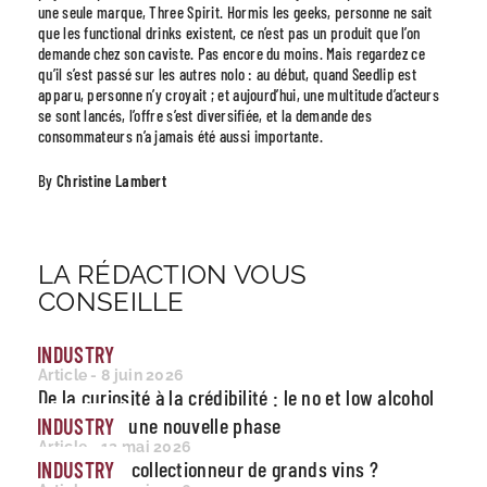
une seule marque, Three Spirit. Hormis les geeks, personne ne sait
que les functional drinks existent, ce n’est pas un produit que l’on
demande chez son caviste. Pas encore du moins. Mais regardez ce
qu’il s’est passé sur les autres nolo : au début, quand Seedlip est
apparu, personne n’y croyait ; et aujourd’hui, une multitude d’acteurs
se sont lancés, l’offre s’est diversifiée, et la demande des
consommateurs n’a jamais été aussi importante.
By
Christine Lambert
LA RÉDACTION VOUS
CONSEILLE
INDUSTRY
Article - 8 juin 2026
De la curiosité à la crédibilité : le no et low alcohol
entre dans une nouvelle phase
INDUSTRY
Article - 12 mai 2026
Qui devient collectionneur de grands vins ?
INDUSTRY