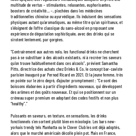
multitude de vertus – stimulantes, relaxantes, euphorisantes,
boosters de créativité… –, piochées dans les médecines
traditionnelles chinoise ou ayurvédique. Ils induisent des sensations
physiques autant qu’aromatiques, au même titre qu’un spiritueux, et
s’éloignent de l’offre classique du sans-alcool en proposant une
expérience de dégustation sophistiquée, avec des drinks qui se
sirotent lentement, par gorgées.
“Contrairement aux autres nolo, les functional drinks ne cherchent
pas à se substituer à des alcools existants, ni à recréer les saveurs
qu’on trouve habituellement dans ces alcools”, prévient Samantha
Pitts, directrice des achats chez Drinks & Co, le concept bar-caviste
parisien inauguré par Pernod Ricard en 2021. Et la jeune femme, très
en pointe sur le zéro degré, d’ajouter promptement : “Ce sont des
boissons élaborées à partir d’ingrédients nouveaux, qui développent
des arômes et des goûts nouveaux. Et qui se positionnent sur un
créneau super premium en adoptant des codes festifs et non plus
“healthy”.”
Puissants en saveurs, en texture, en sensations, les drinks
fonctionnels s’en sortent plutôt bien en mixologie. Les bars new-
yorkais trendy tels Manhatta ou le Clover Club les ont déjà adoptés,
alors que le marché américain décolle plein pot. Mais en France,