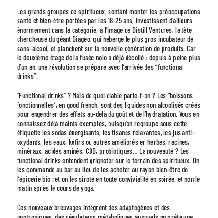
Les grands groupes de spiritueux, sentant monter les préoccupations
santé et bien-être portées par les 18-25 ans, investissent d’ailleurs
énormément dans la catégorie, à l’image de Distill Ventures, la tête
chercheuse du géant Diageo, qui héberge le plus gros incubateur de
sans-alcool, et planchent sur la nouvelle génération de produits. Car
le deuxième étage de la fusée nolo a déjà décollé : depuis à peine plus
d’un an, une révolution se prépare avec l’arrivée des “functional
drinks”.
“Functional drinks” ? Mais de quoi diable parle-t-on ? Les “boissons
fonctionnelles”, en good french, sont des liquides non alcoolisés créés
pour engendrer des effets au-delà du goût et de l’hydratation. Vous en
connaissez déjà maints exemples, puisqu’on regroupe sous cette
étiquette les sodas énergisants, les tisanes relaxantes, les jus anti-
oxydants, les eaux, kéfirs ou autres améliorés en herbes, racines,
minéraux, acides aminés, CBD, probiotiques… La nouveauté ? Les
functional drinks entendent grignoter sur le terrain des spiritueux. On
les commande au bar au lieu de les acheter au rayon bien-être de
l’épicerie bio ; et on les sirote en toute convivialité en soirée, et non le
matin après le cours de yoga.
Ces nouveaux breuvages intègrent des adaptogènes et des
nootropiques, des régulateurs métaboliques auxquels on prête une