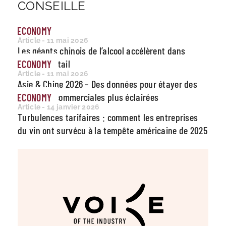
CONSEILLE
ECONOMY
Article - 11 mai 2026
Les géants chinois de l’alcool accélèrent dans
l’instant retail
ECONOMY
Article - 11 mai 2026
Asie & Chine 2026 – Des données pour étayer des
décisions commerciales plus éclairées
ECONOMY
Article - 14 janvier 2026
Turbulences tarifaires : comment les entreprises
du vin ont survécu à la tempête américaine de 2025