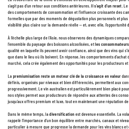
s’agit pas d’un retour aux conditions antérieures.
Il s’agit d’un reset
. Le
des comportements de consommation et l’influence croissante des can
formelles que par des moments de dégustation plus personnels et plus i
visibilité plus claire sur la demande réelle — et, avec elle, l’opportunité
À l’échelle plus large de l’Asie, nous observons des dynamiques comp
l’ensemble du paysage des boissons alcoolisées, et
les consommateurs s
qualité en laquelle ils peuvent avoir confiance, ainsi que des vins qui
que dans le lieu où ils boivent. En réponse, les comportements d’achat d
marché, cela crée également des opportunités pour les producteurs et le
La
premiumisation reste un moteur clé de la croissance en valeur
dans
définis, organisés par niveaux et bien différenciés, permettent aux c
progressivement. Le vin australien est particulièrement bien placé po
nos styles permet aux producteurs de répondre aux attentes des cons
jusqu’aux offres premium et luxe, tout en maintenant une réputation de
Dans le même temps, la
diversification
est devenue essentielle. La vol
rappelé l’importance d’un bon équilibre entre marchés, canaux et nivea
particulier à mesure que progresse la demande pour les vins blancs et e