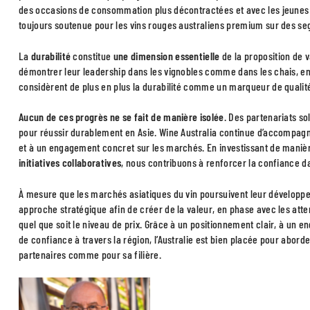
des occasions de consommation plus décontractées et avec les jeune
toujours soutenue pour les vins rouges australiens premium sur des se
La
durabilité
constitue
une dimension essentielle
de la proposition de v
démontrer leur leadership dans les vignobles comme dans les chais, 
considèrent de plus en plus la durabilité comme un marqueur de qualité 
Aucun de ces progrès ne se fait de manière isolée
. Des partenariats s
pour réussir durablement en Asie. Wine Australia continue d’accompag
et à un engagement concret sur les marchés. En investissant de mani
initiatives collaboratives
, nous contribuons à renforcer la confiance da
À mesure que les marchés asiatiques du vin poursuivent leur développe
approche stratégique afin de créer de la valeur, en phase avec les at
quel que soit le niveau de prix. Grâce à un positionnement clair, à un en
de confiance à travers la région, l’Australie est bien placée pour abor
partenaires comme pour sa filière.