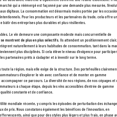
 marché qui a réémergé est façonné par une demande plus mesurée, l’évolu
aux digitaux. La consommation est désormais moins portée par les occasio
ntentionnels. Pour les producteurs et les partenaires du trade, cela offre u
 de bâtir des entreprises plus durables et plus résilientes.
arables. Le vin demeure une composante modeste mais concurrentielle de
e montrent de plus en plus sélectifs
. Ils attendent un positionnement clair
 s’intègrent naturellement à leurs habitudes de consommation, tant dans la ma
eviennent plus disciplinés. Si cela élève le niveau d’exigence pour participe
s partenaires prêts à s’adapter et à investir sur le long terme.
 toute la région, mais elle exige de la structure. Des portefeuilles clairemen
onsommateurs d’explorer le vin avec confiance et de monter en gamme
ur accompagner ce parcours. La diversité de nos régions, de nos cépages et 
ommateurs à chaque étape, depuis les vins accessibles d’entrée de gamme
 qualité constante et de confiance.
atilité mondiale récente, y compris les épisodes de perturbation des échange
ux de prix. Nous constatons également les bénéfices de l’innovation, en
ffervescents, ainsi que pour des styles plus légers et plus frais, en phase 