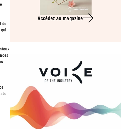
de
Accédez au magazine
t de
 qui
entaux
ences
es
ce,
iats