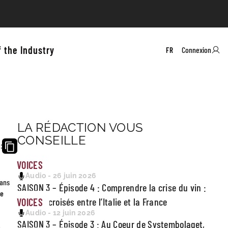
f the Industry
Connexion
FR
LA RÉDACTION VOUS
CONSEILLE
:
VOICES
Audio - 26 juin 2026
dans
SAISON 3 – Épisode 4 : Comprendre la crise du vin :
le
regards croisés entre l’Italie et la France
VOICES
Audio - 12 juin 2026
SAISON 3 – Épisode 3 : Au Coeur de Systembolaget,
e