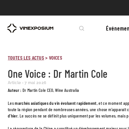
Événemen
TOUTES LES ACTUS
>
VOICES
One Voice : Dr Martin Cole
Article - 7 mai 2026
Auteur :
Dr Martin Cole CEO, Wine Australia
Les
marchés asiatiques du vin évoluent rapidement
, et ce moment appe
toute la région pendant de nombreuses années, une chose m’apparaît 
d’hier
. Le succès ne se définit plus uniquement par les volumes, mais par
La réouverture de la Chine a constitué un développement majeur pour le 