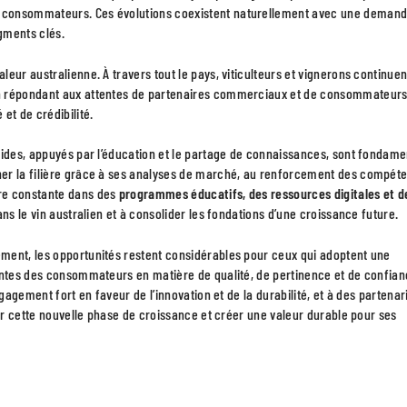
s consommateurs. Ces évolutions coexistent naturellement avec une deman
gments clés.
aleur australienne. À travers tout le pays, viticulteurs et vignerons continuen
en répondant aux attentes de partenaires commerciaux et de consommateurs
et de crédibilité.
olides, appuyés par l’éducation et le partage de connaissances, sont fondam
ner la filière grâce à ses analyses de marché, au renforcement des compét
ère constante dans des
programmes éducatifs, des ressources digitales et d
ns le vin australien et à consolider les fondations d’une croissance future.
ment, les opportunités restent considérables pour ceux qui adoptent une
tentes des consommateurs en matière de qualité, de pertinence et de confian
gagement fort en faveur de l’innovation et de la durabilité, et à des partenar
der cette nouvelle phase de croissance et créer une valeur durable pour ses