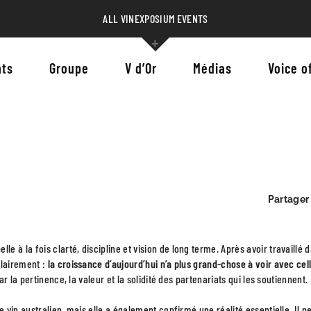
ALL VINEXPOSIUM EVENTS
ts
Groupe
V d’Or
Médias
Voice o
Partager 
lle à la fois clarté, discipline et vision de long terme. Après avoir travaillé 
clairement :
la croissance d’aujourd’hui n’a plus grand-chose à voir avec cel
 la pertinence, la valeur et la solidité des partenariats qui les soutiennent.
vin australien, mais elle a également confirmé une réalité essentielle. Il n