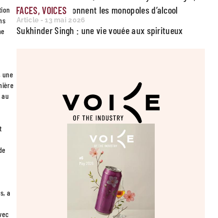
comment fonctionnent les monopoles d’alcool
FACES, VOICES
tion
ns
Article - 13 mai 2026
Sukhinder Singh : une vie vouée aux spiritueux
ne
, une
nière
r au
t
de
s, a
avec