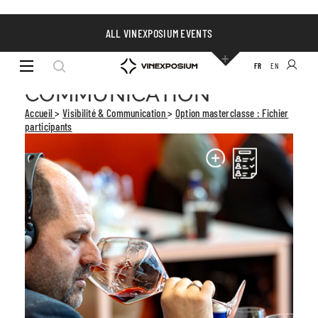
ALL VINEXPOSIUM EVENTS
VISIBILITÉ &
FR
EN
COMMUNICATION
Accueil
>
Visibilité & Communication
>
Option masterclasse : Fichier
participants