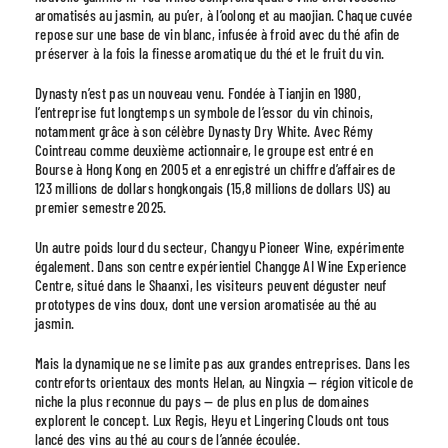
aromatisés au jasmin, au pu’er, à l’oolong et au maojian. Chaque cuvée
repose sur une base de vin blanc, infusée à froid avec du thé afin de
préserver à la fois la finesse aromatique du thé et le fruit du vin.
Dynasty n’est pas un nouveau venu. Fondée à Tianjin en 1980,
l’entreprise fut longtemps un symbole de l’essor du vin chinois,
notamment grâce à son célèbre Dynasty Dry White. Avec Rémy
Cointreau comme deuxième actionnaire, le groupe est entré en
Bourse à Hong Kong en 2005 et a enregistré un chiffre d’affaires de
123 millions de dollars hongkongais (15,8 millions de dollars US) au
premier semestre 2025.
Un autre poids lourd du secteur, Changyu Pioneer Wine, expérimente
également. Dans son centre expérientiel Changge AI Wine Experience
Centre, situé dans le Shaanxi, les visiteurs peuvent déguster neuf
prototypes de vins doux, dont une version aromatisée au thé au
jasmin.
Mais la dynamique ne se limite pas aux grandes entreprises. Dans les
contreforts orientaux des monts Helan, au Ningxia — région viticole de
niche la plus reconnue du pays — de plus en plus de domaines
explorent le concept. Lux Regis, Heyu et Lingering Clouds ont tous
lancé des vins au thé au cours de l’année écoulée.