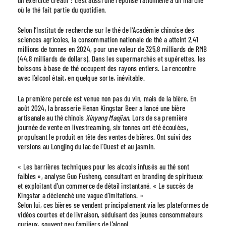
un exercice créatif : c’est aussi une réponse rationnelle à un marché
où le thé fait partie du quotidien.
Selon l’Institut de recherche sur le thé de l’Académie chinoise des
sciences agricoles, la consommation nationale de thé a atteint 2,41
millions de tonnes en 2024, pour une valeur de 325,8 milliards de RMB
(44,8 milliards de dollars). Dans les supermarchés et supérettes, les
boissons à base de thé occupent des rayons entiers. La rencontre
avec l’alcool était, en quelque sorte, inévitable.
La première percée est venue non pas du vin, mais de la bière. En
août 2024, la brasserie Henan Kingstar Beer a lancé une bière
artisanale au thé chinois
Xinyang Maojian
. Lors de sa première
journée de vente en livestreaming, six tonnes ont été écoulées,
propulsant le produit en tête des ventes de bières. Ont suivi des
versions au Longjing du lac de l’Ouest et au jasmin.
« Les barrières techniques pour les alcools infusés au thé sont
faibles », analyse Guo Fusheng, consultant en branding de spiritueux
et exploitant d’un commerce de détail instantané. « Le succès de
Kingstar a déclenché une vague d’imitations. »
Selon lui, ces bières se vendent principalement via les plateformes de
vidéos courtes et de livraison, séduisant des jeunes consommateurs
curieux, souvent peu familiers de l’alcool.