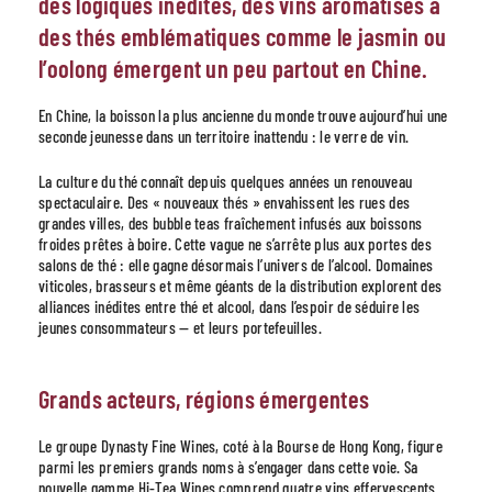
des logiques inédites, des vins aromatisés à
des thés emblématiques comme le jasmin ou
l’oolong émergent un peu partout en Chine.
En Chine, la boisson la plus ancienne du monde trouve aujourd’hui une
seconde jeunesse dans un territoire inattendu : le verre de vin.
La culture du thé connaît depuis quelques années un renouveau
spectaculaire. Des « nouveaux thés » envahissent les rues des
grandes villes, des bubble teas fraîchement infusés aux boissons
froides prêtes à boire. Cette vague ne s’arrête plus aux portes des
salons de thé : elle gagne désormais l’univers de l’alcool. Domaines
viticoles, brasseurs et même géants de la distribution explorent des
alliances inédites entre thé et alcool, dans l’espoir de séduire les
jeunes consommateurs — et leurs portefeuilles.
Grands acteurs, régions émergentes
Le groupe Dynasty Fine Wines, coté à la Bourse de Hong Kong, figure
parmi les premiers grands noms à s’engager dans cette voie. Sa
nouvelle gamme Hi-Tea Wines comprend quatre vins effervescents