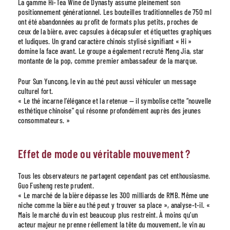
La gamme Hi-Tea Wine de Dynasty assume pleinement son
positionnement générationnel. Les bouteilles traditionnelles de 750 ml
ont été abandonnées au profit de formats plus petits, proches de
ceux de la bière, avec capsules à décapsuler et étiquettes graphiques
et ludiques. Un grand caractère chinois stylisé signifiant « Hi »
domine la face avant. Le groupe a également recruté Meng Jia, star
montante de la pop, comme premier ambassadeur de la marque.
Pour Sun Yuncong, le vin au thé peut aussi véhiculer un message
culturel fort.
« Le thé incarne l’élégance et la retenue — il symbolise cette “nouvelle
esthétique chinoise” qui résonne profondément auprès des jeunes
consommateurs. »
Effet de mode ou véritable mouvement ?
Tous les observateurs ne partagent cependant pas cet enthousiasme.
Guo Fusheng reste prudent.
« Le marché de la bière dépasse les 300 milliards de RMB. Même une
niche comme la bière au thé peut y trouver sa place », analyse-t-il. «
Mais le marché du vin est beaucoup plus restreint. À moins qu’un
acteur majeur ne prenne réellement la tête du mouvement, le vin au