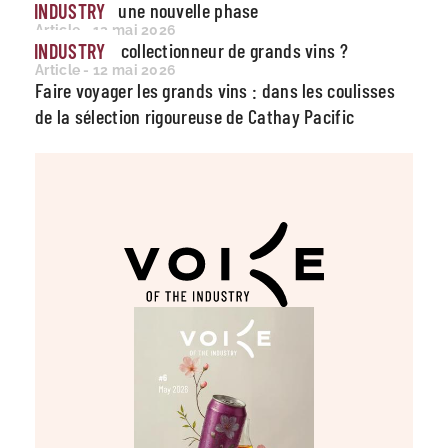
entre dans une nouvelle phase
INDUSTRY
Article - 12 mai 2026
Qui devient collectionneur de grands vins ?
INDUSTRY
Article - 12 mai 2026
Faire voyager les grands vins : dans les coulisses
de la sélection rigoureuse de Cathay Pacific