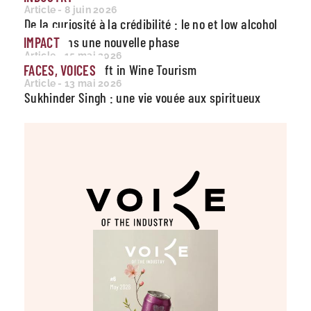
Article - 8 juin 2026
De la curiosité à la crédibilité : le no et low alcohol
entre dans une nouvelle phase
IMPACT
Article - 15 mai 2026
A Structural Shift in Wine Tourism
FACES, VOICES
Article - 13 mai 2026
Sukhinder Singh : une vie vouée aux spiritueux