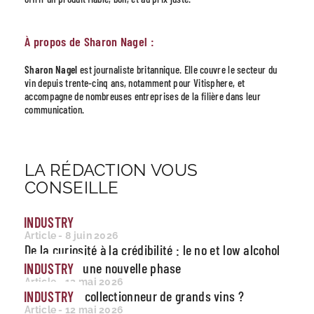
À propos de Sharon Nagel :
Sharon Nagel
est journaliste britannique. Elle couvre le secteur du
vin depuis trente-cinq ans, notamment pour Vitisphere, et
accompagne de nombreuses entreprises de la filière dans leur
communication.
LA RÉDACTION VOUS
CONSEILLE
INDUSTRY
Article - 8 juin 2026
De la curiosité à la crédibilité : le no et low alcohol
entre dans une nouvelle phase
INDUSTRY
Article - 12 mai 2026
Qui devient collectionneur de grands vins ?
INDUSTRY
Article - 12 mai 2026